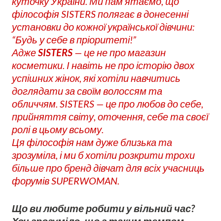
куточку України. Ми пам’ятаємо, що
філософія SISTERS полягає в донесенні
установки до кожної української дівчини:
“Будь у себе в пріоритеті!”
Адже
SISTERS
— це не про магазин
косметики. І навіть не про історію двох
успішних жінок, які хотіли навчитись
доглядати за своїм волоссям та
обличчям. SISTERS — це про любов до себе,
прийняття світу, оточення, себе та своєї
ролі в цьому всьому.
Ця філософія нам дуже близька та
зрозуміла, і ми б хотіли розкрити трохи
більше про бренд дівчат для всіх учасниць
форумів SUPERWOMAN.
Що ви любите робити у вільний час?