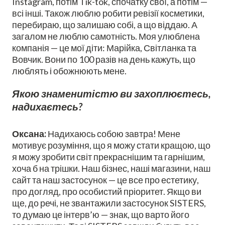
Instagram, потім Tik-tok, спочатку свої, а потім —
всі інші. Також люблю робити ревізії косметики,
перебираю, що залишаю собі, а що віддаю. А
загалом не люблю самотність. Моя улюблена
компанія — це мої діти: Марійка, Світланка та
Вовчик. Вони по 100 разів на день кажуть, що
люблять і обожнюють мене.
Якою знаменитістю ви захоплюєтесь,
надихаєтесь?
Оксана:
Надихаюсь собою завтра! Мене
мотивує розуміння, що я можу стати кращою, що
я можу зробити світ прекраснішим та гарнішим,
хоча б на трішки. Наш бізнес, наші магазини, наш
сайт та наш застосунок — це все про естетику,
про догляд, про особистий пріоритет. Якщо ви
ще, до речі, не звантажили застосунок SISTERS,
то думаю це інтерв’ю — знак, що варто його