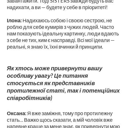
завантажити. Тоді SISTERS завжди будуть вас
надихати, а ви — будете у себе в пріоритеті!
Ілона:
Надихаюсь собою і своєю сестрою, не
роблю для себе кумирів з чужих людей. Часто
нам показують ідеальну картинку, люди вдають
з себе не тих, ким є насправді. Всі мої ідеали —
реальні, я знаю їх, їхні вчинки й принципи.
Як хтось може привернути вашу
особливу увагу? Це питання
стосується як представників
протилежної статі, так і потенційних
співробітників)
Оксана:
Я вже заміжня, тому про протилежну
стать… Важко щось сказати, а мій чоловік вже
напевне краще за мене знає, як привернути мою