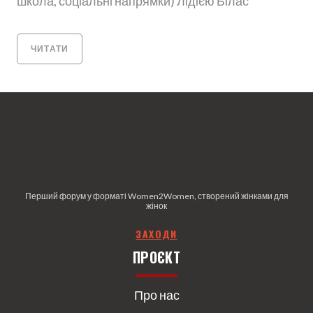
школа, соціальні напрямки) Лідією Білас
ЧИТАТИ
Перший форум у форматі Women2Women, створений жінками для
жінок
З
АХОДИ
ПРОЄКТ
Про нас