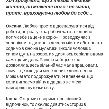
Хоч зрозуміло, що з таким темпом
життя, ви можете його і не мати,
проте, враховуючи любов до себе…
Оксана:
Люблю просто відсепаруватися від
роботи, не реагую на робочі чати, а головне
потім себе за це «не корю». Проводжу час з
чоловіком та дитиною десь за містом або просто
ходимо в кіно на мультики. Інколи чоловік з
сином їдуть на озеро, а я дивлюсь серіали вдома
сама цілий день. Раніше собі цього не
дозволяла, весь вільний час мала працювати,
тому — це вже для мене велике досягнення.
Мрію багато подорожувати. Я впевнена, що
коли виграємо війну відвідаю з сім’єю
найгарніші куточки світу.
Ілона:
Якщо ми говоримо про лінивий
відпочинок, то люблю дивитись сториз в