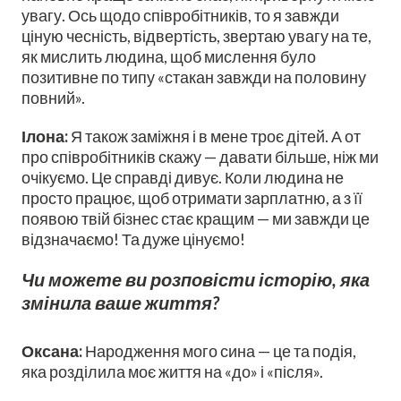
увагу. Ось щодо співробітників, то я завжди
ціную чесність, відвертість, звертаю увагу на те,
як мислить людина, щоб мислення було
позитивне по типу «стакан завжди на половину
повний».
Ілона:
Я також заміжня і в мене троє дітей. А от
про співробітників скажу — давати більше, ніж ми
очікуємо. Це справді дивує. Коли людина не
просто працює, щоб отримати зарплатню, а з її
появою твій бізнес стає кращим — ми завжди це
відзначаємо! Та дуже цінуємо!
Чи можете ви розповісти історію, яка
змінила ваше життя?
Оксана:
Народження мого сина — це та подія,
яка розділила моє життя на «до» і «після».