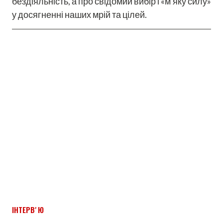
бездіяльність, а про свідомий вибір і «м'яку силу»
у досягненні наших мрій та цілей.
ІНТЕРВʼЮ