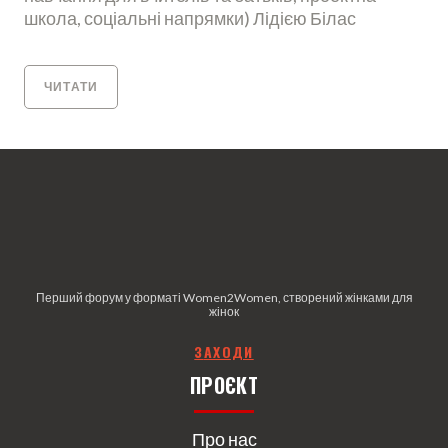
школа, соціальні напрямки) Лідією Білас
ЧИТАТИ
Перший форум у форматі Women2Women, створений жінками для
жінок
З
АХОДИ
ПРОЄКТ
Про нас