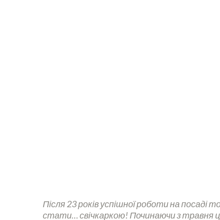
В рамках цього проєкту ми знайомимо вас з
попри всі обставини продовжують долати п
власні проєкти й підтримують інших
Після 23 років успішної роботи на посаді 
стати… свічкаркою! Починаючи з травня ць