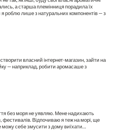
бались, а старша племінниця порадила їх
ки я роблю лише з натуральних компонентів — з
створити власний інтернет-магазин, зайти на
йку — наприклад, робити аромасаше з
 життя без моря не уявляю. Мене надихають
в, фестивалів. Відпочиваю я теж на морі, ще
е можу себе змусити з дому виїхати…