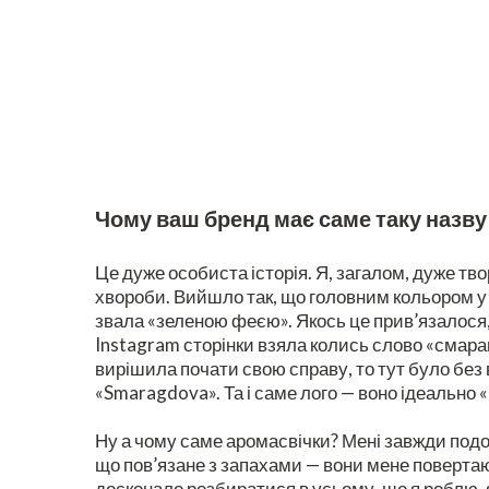
Чому ваш бренд має саме таку назв
Це дуже особиста історія. Я, загалом, дуже тв
хвороби. Вийшло так, що головним кольором у
звала «зеленою феєю». Якось це прив’язалося, і
Instagram сторінки взяла колись слово «смарагд
вирішила почати свою справу, то тут було без 
«Smaragdova». Та і саме лого — воно ідеально «
Ну а чому саме аромасвічки? Мені завжди подоб
що пов’язане з запахами — вони мене повертают
досконало розбиратися в усьому, що я роблю, я 