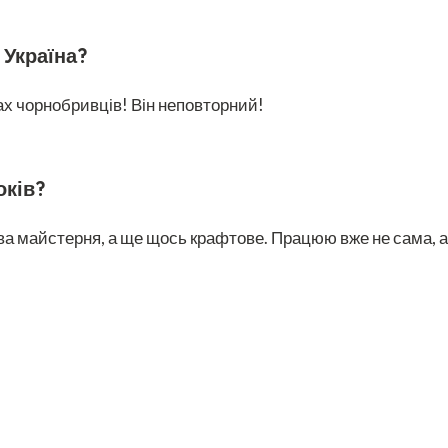
 Україна?
пах чорнобривців! Він неповторний!
оків?
ва майстерня, а ще щось крафтове. Працюю вже не сама, а з