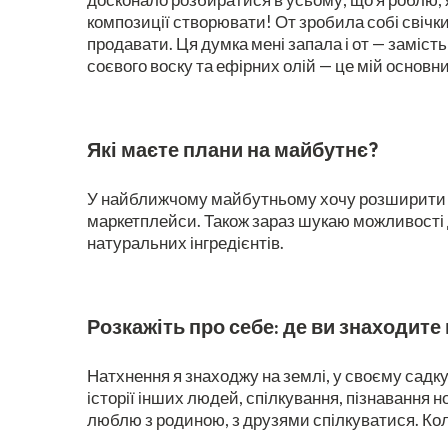
композиції створювати! От зробила собі свічк
продавати. Ця думка мені запала і от — заміст
соєвого воску та ефірних олій — це мій основн
Які маєте плани на майбутнє?
У найближчому майбутньому хочу розширити св
маркетплейси. Також зараз шукаю можливості 
натуральних інгредієнтів.
Розкажіть про себе: де ви знаходите
Натхнення я знаходжу на землі, у своєму садку,
історії інших людей, спілкування, пізнавання н
люблю з родиною, з друзями спілкуватися. Кол