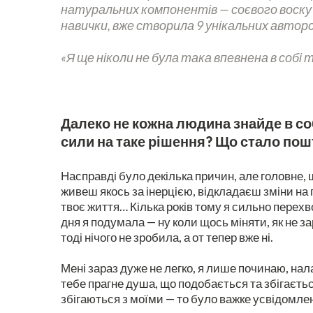
натуральних компонентів — соєвого воску та
навички, вже створила 9 унікальних авторс
«Я ще ніколи не була така впевнена в собі 
Далеко не кожна людина знайде в соб
сили на таке рішення? Що стало пош
Насправді було декілька причин, але головне, що
живеш якось за інерцією, відкладаєш зміни на п
твоє життя… Кілька років тому я сильно перехв
дня я подумала — ну коли щось міняти, як не зара
тоді нічого не зробила, а от тепер вже ні.
Мені зараз дуже не легко, я лише починаю, нал
тебе прагне душа, що подобається та збігаєтьс
збігаються з моїми — то було важке усвідомлен