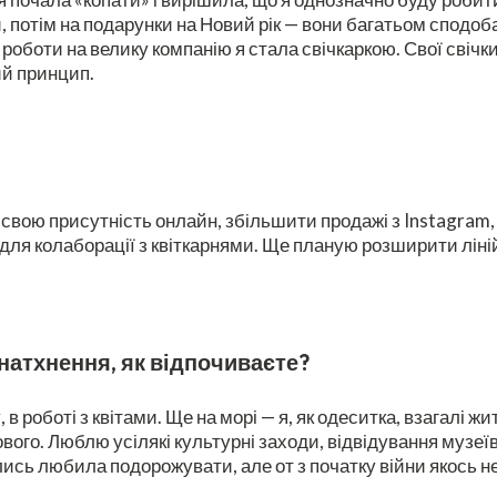
и, потім на подарунки на Новий рік — вони багатьом сподо
ь роботи на велику компанію я стала свічкаркою. Свої свіч
ий принцип.
ою присутність онлайн, збільшити продажі з Instagram, 
для колаборації з квіткарнями. Ще планую розширити ліні
 натхнення, як відпочиваєте?
 в роботі з квітами. Ще на морі — я, як одеситка, взагалі
ового. Люблю усілякі культурні заходи, відвідування музеї
ись любила подорожувати, але от з початку війни якось н