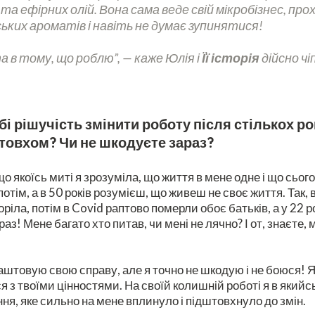
 ефірних олій. Вона сама веде свій мікробізнес, прох
ьких ароматів і навіть не думає зупинятися!
та в тому, що роблю”, — каже Юлія і
Її історія
дійсно чі
і рішучість змінити роботу після стількох ро
товхом? Чи не шкодуєте зараз?
 якоїсь миті я зрозуміла, що життя в мене одне і що сьогодн
отім, а в 50 років розумієш, що живеш не своє життя. Так, 
оріла, потім в Covid раптово померли обоє батьків, а у 22
з! Мене багато хто питав, чи мені не лячно? І от, знаєте, м
аштовую свою справу, але я точно не шкодую і не боюся! Я 
я з твоїми цінностями. На своїй колишній роботі я в якийс
ня, яке сильно на мене вплинуло і підштовхнуло до змін.