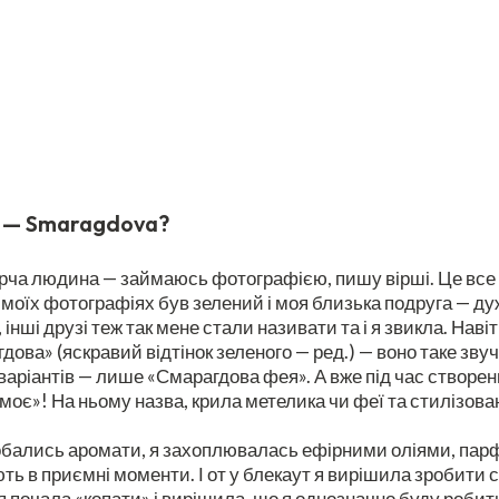
у — Smaragdova?
орча людина — займаюсь фотографією, пишу вірші. Це все з
 моїх фотографіях був зелений і моя близька подруга — 
нші друзі теж так мене стали називати та і я звикла. Навіт
ова» (яскравий відтінок зеленого — ред.) — воно таке звуч
варіантів — лише «Смарагдова фея». А вже під час створен
моє»! На ньому назва, крила метелика чи феї та стилізован
ались аромати, я захоплювалась ефірними оліями, парфумам
ь в приємні моменти. І от у блекаут я вирішила зробити со
почала «копати» і вирішила, що я однозначно буду робити н