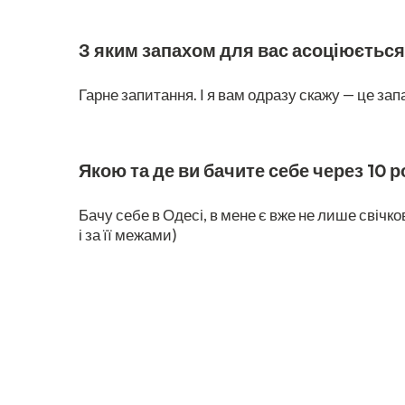
З яким запахом для вас асоціюється
Гарне запитання. І я вам одразу скажу — це за
Якою та де ви бачите себе через 10 р
Бачу себе в Одесі, в мене є вже не лише свічко
і за її межами)