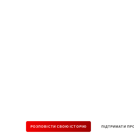
ЮЛІЯ
ПЕТЕЦЬ
Головне — не боятися ді
та залишатися справжн
РОЗПОВІСТИ СВОЮ ІСТОРІЮ
ПІДТРИМАТИ ПР