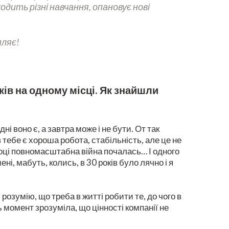
одить різні навчання, опановує нові
пляє!
ків на одному місці. Як знайшли
і воно є, а завтра може і не бути. От так
в тебе є хороша робота, стабільність, але це не
 році повномасштабна війна почалась… І одного
ені, мабуть, колись, в 30 років було лячно і я
розумію, що треба в житті робити те, до чого в
ь момент зрозуміла, що цінності компанії не