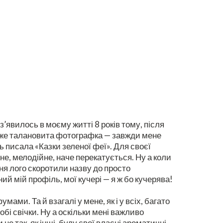
’явилось в моєму житті 8 років тому, після
дуже талановита фотографка — завжди мене
ь писала «Казки зеленої феї». Для своєї
не, мелодійне, наче перекатується. Ну а коли
ня лого скоротили назву до просто
ий мій профіль, мої кучері — я ж бо кучерява!
и. Та й взагалі у мене, як і у всіх, багато
бі свічки. Ну а оскільки мені важливо
е так, як інші, буду свої власні ароматичні