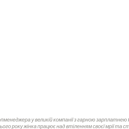
і звичайними незвичайними українками, які
ерешкоди та труднощі, розвиваються та розвивають
топменеджера у великій компанії з гарною зарплатнею 
ого року жінка працює над втіленням своєї мрії та с